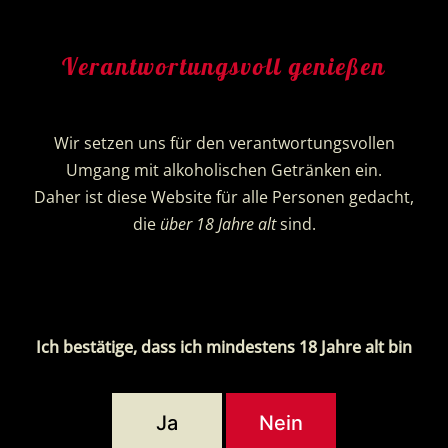
zzgl. 0,08€ Pfand
inkl. MwSt.
zzgl.
Versandkosten
Verantwortungsvoll genießen
Details
Wir setzen uns für den verantwortungsvollen
Umgang mit alkoholischen Getränken ein.
Daher ist diese Website für alle Personen gedacht,
die
über 18 Jahre alt
sind.
Ich bestätige, dass ich mindestens 18 Jahre alt bin
DAS BLONDE (0,5L)
Ja
Nein