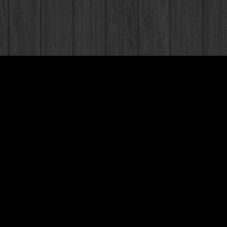
DER WEIZ
2,65
€
zzgl. 0,08€ Pfand
5,30
€
/
l
inkl. MwSt.
zzgl.
Versandkosten
FARBE:
gold, bernstein
GESCHMACK: