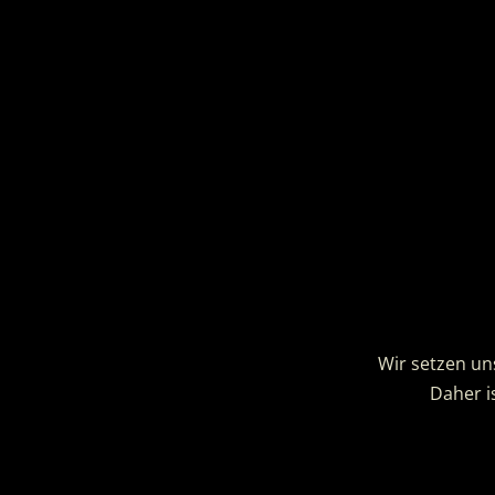
Bes
Aus einer
dieses hop
Wir setzen un
Daher i
Ähnliche Produkte