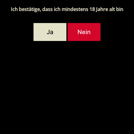
Ich bestätige, dass ich mindestens 18 Jahre alt bin
BLONDE (0,5L)
DAS FESTBIER (
Ja
Nein
2,15
€
2,35
€
zzgl. 0,08€ Pfand
zzgl. 0,08€ Pfan
inkl. MwSt.
inkl. MwSt.
zgl.
Versandkosten
zzgl.
Versandkost
Details
Details