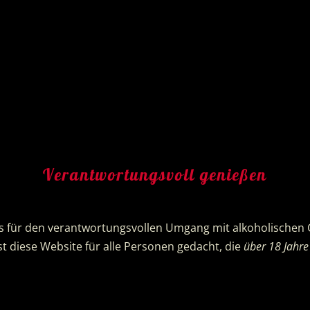
chreibung
 Kooperation mit dem
Barnimer Brauhaus
im Jahr 2020 ent
Verantwortungsvoll genießen
fengestopft fruchtige, samtig milde und unheimlich süffige 
s für den verantwortungsvollen Umgang mit alkoholischen 
st diese Website für alle Personen gedacht, die
über 18 Jahre 