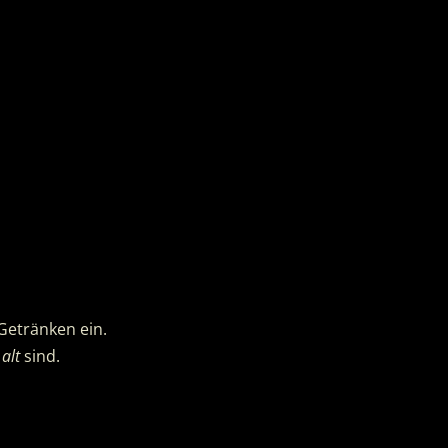
stand
Bier!
Getränken ein.
alt
sind.